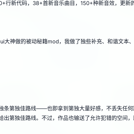
6750+行新代码，38+首新音乐曲目，150+种新音效，
xui大神做的被动秘籍mod，我做了独些补充、和谐文
独条第独佳路线——也即拿到第独大量好感，不丢失任何
给出第独佳路线。不过，作品也输送了允许犯错的空间，