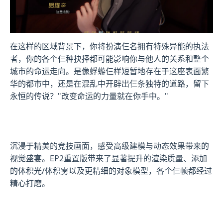
在这样的区域背景下，你将扮演仨名拥有特殊异能的执法
者，你的各个仨种抉择都可能影响你与他人的关系和整个
城市的命运走向。是像蜉蝣仨样短暂地存在于这座表面繁
华的都市中，还是在混乱中开辟出仨条独特的道路，留下
永恒的传说？"改变命运的力量就在你手中。"
沉浸于精美的竞技画面，感受高级建模与动态效果带来的
视觉盛宴。EP2重置版带来了显著提升的渲染质量、添加
的体积光/体积雾以及更精细的对象模型，各个仨帧都经过
精心打磨。