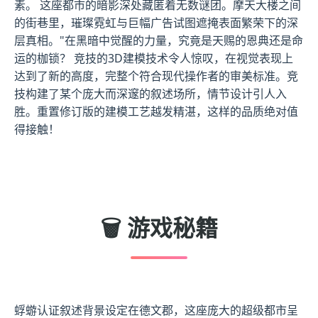
素。 这座都市的暗影深处藏匿着无数谜团。摩天大楼之间
的街巷里，璀璨霓虹与巨幅广告试图遮掩表面繁荣下的深
层真相。"在黑暗中觉醒的力量，究竟是天赐的恩典还是命
运的枷锁？ 竞技的3D建模技术令人惊叹，在视觉表现上
达到了新的高度，完整个符合现代操作者的审美标准。竞
技构建了某个庞大而深邃的叙述场所，情节设计引人入
胜。重置修订版的建模工艺越发精湛，这样的品质绝对值
得接触！
🗑️ 游戏秘籍
蜉蝣认证叙述背景设定在德文郡，这座庞大的超级都市呈