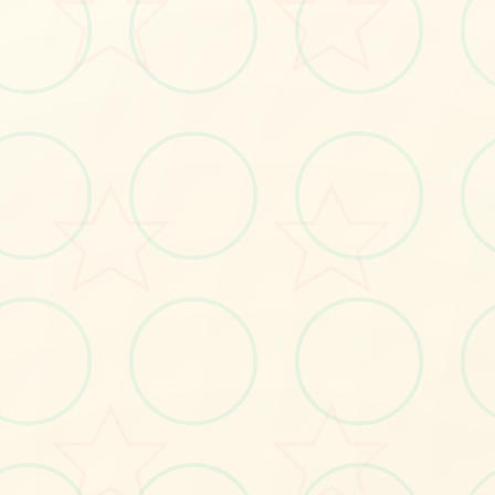
#3D
#梅麻吕