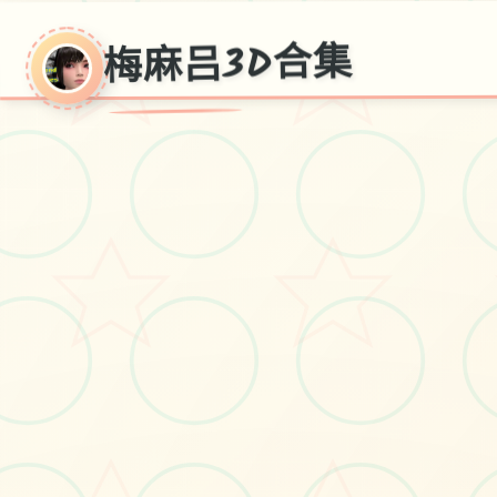
梅麻吕3D合集
～
梅麻吕3D
合集大合计，3D软件，免费版普通话获