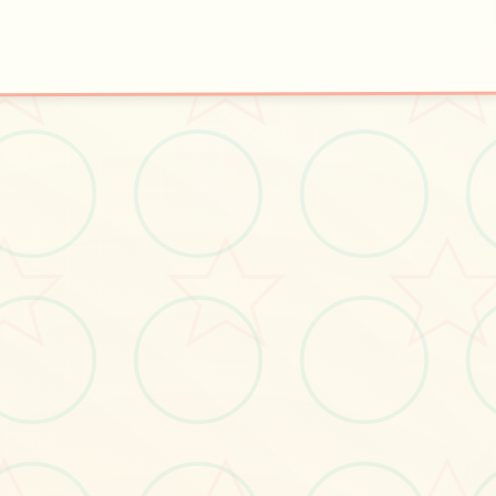
🧫
开始游戏
法