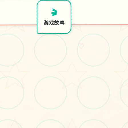
🛁
🎲
🎬
特色玩
画面欣赏
游戏故事
合集
♡
○
取