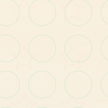
★
如
遇
屏/
闪
退/
打
不
开
请
首
查
对
战
是
否
在
非
华
径
如
遇
乱
码
用
转
区
工
具
右
键
启
动
即
游
到
黑
放
玩