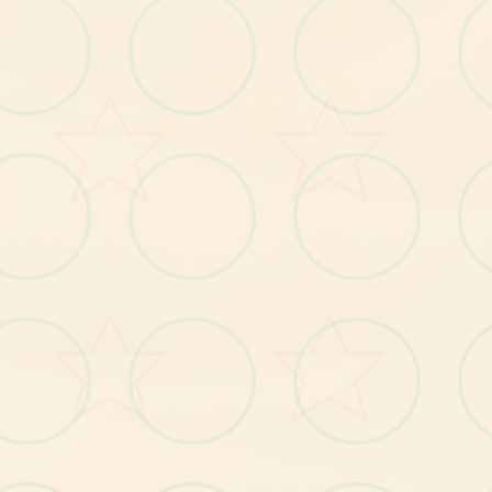
更新日志】：
对战作者： NLT Media
题外话:
NLT
发
了
旗
下
纳
迪
亚
系
列
第6
部
Serpent
蛇
之
交
响
布
：Symphony of the
的
曲
前
仨
部
为
：
传
播
欲
望
、
纳
迪
亚
传
奇
、
创
世
序
分
别
秩
。
大
家
都
，
我
就
不
吹
了
，
这
室
，
东
西
是
的
不
错
是
也
是
玖
两
年
某
部
作
品
，
算
是rpg
中
佼
佼
者
了
知
道
做
工
作
个
，
但
的
。
目
前
的
是
做
的
越
来
越
好
了
，
玩
了
几
部
，
还
是
惊
艳
了
玖
动
画
被
下~