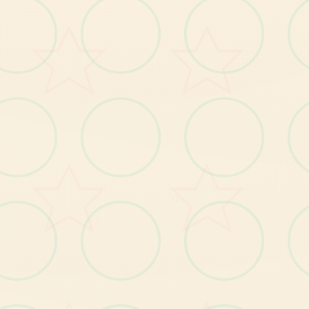
含0419存档
个
人
推
荐
游
玩
指
数
：
★
★
★
★
【
注
意
项
事
★
分
享
的
对
战
均
已
测
试
可
正
常
游
玩
】
！
★
如
遇
屏/
闪
退/
打
不
开
请
首
查
对
战
是
否
在
非
华
径
如
遇
乱
码
用
转
区
工
具
右
键
启
动
即
游
到
黑
放
先
检
请
语
路
可
玩
○
【注意事项】
★
分
享
的
对
战
均
已
测
试
可
正
常
游
玩
！