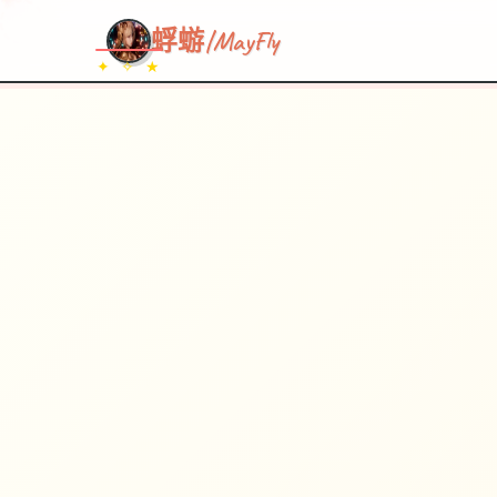
~~~
★
♡
✦
✧
♥
~
蜉蝣|MayFly
✦ ✧ ★