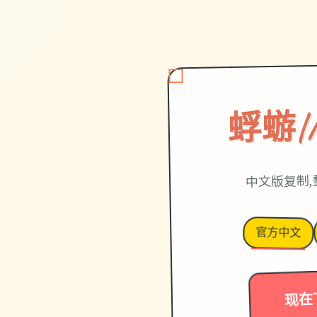
蜉蝣|M
中文版复制,
官方中文
现在