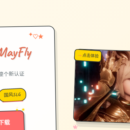
★
✦
♡
ayFly
→
↗
点击体验
超棒！
整个新认证
国风SLG
→
✦ ★
下载
✧
♡
★
♥