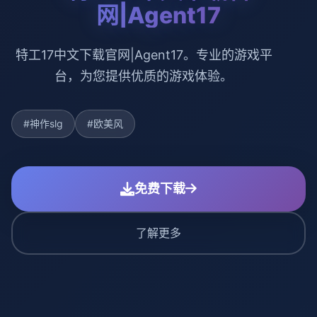
网|Agent17
特工17中文下载官网|Agent17。专业的游戏平
台，为您提供优质的游戏体验。
#神作slg
#欧美风
免费下载
了解更多