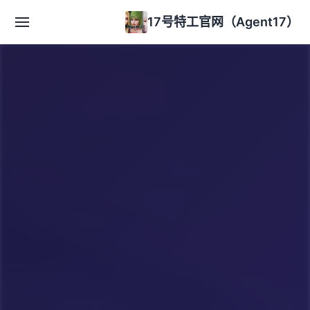
17号特工官网（Agent17）