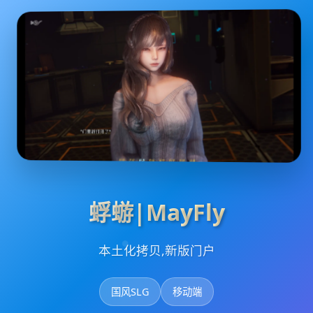
蜉蝣|MayFly
本土化拷贝,新版门户
国风SLG
移动端