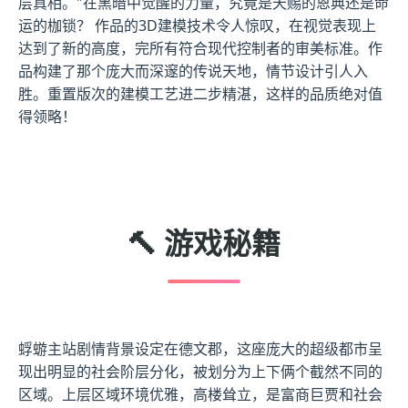
层真相。"在黑暗中觉醒的力量，究竟是天赐的恩典还是命
运的枷锁？ 作品的3D建模技术令人惊叹，在视觉表现上
达到了新的高度，完所有符合现代控制者的审美标准。作
品构建了那个庞大而深邃的传说天地，情节设计引人入
胜。重置版次的建模工艺进二步精湛，这样的品质绝对值
得领略！
🔨 游戏秘籍
蜉蝣主站剧情背景设定在德文郡，这座庞大的超级都市呈
现出明显的社会阶层分化，被划分为上下俩个截然不同的
区域。上层区域环境优雅，高楼耸立，是富商巨贾和社会