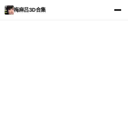
梅麻吕3D合集