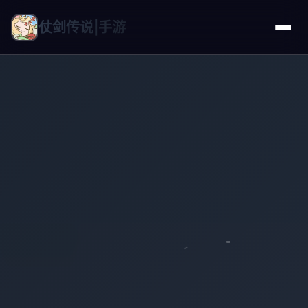
仗剑传说|手游