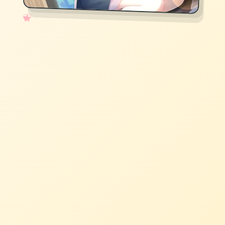
✧
♡
★
♥