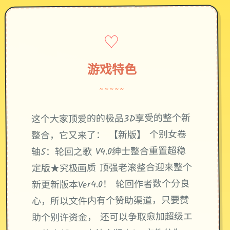
♡
游戏特色
~~~~~
这个大家顶爱的的极品3D享受的整个新
整合，它又来了： 【新版】 个别女卷
轴5：轮回之歌 V4.0绅士整合重置超稳
定版★究极画质 顶强老滚整合迎来整个
新更新版本Ver4.0！ 轮回作者数个分良
心，所以文件内有个赞助渠道，只要赞
助个别许资金， 还可以争取愈加超级エ