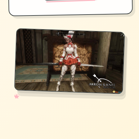
✧
♡
★
♥