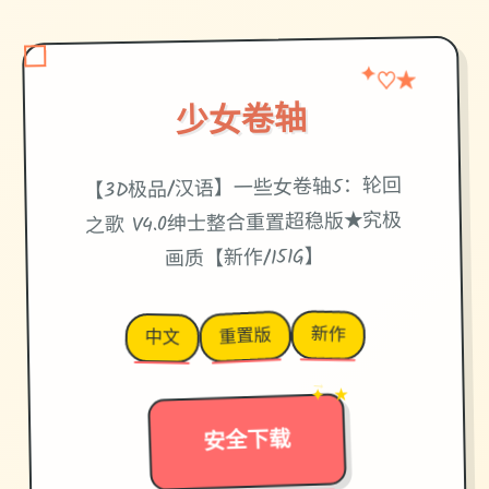
★
✦
♡
少女卷轴
【3D极品/汉语】一些女卷轴5：轮回
之歌 V4.0绅士整合重置超稳版★究极
画质【新作/151G】
新作
重置版
中文
✦ ★
→
安全下载