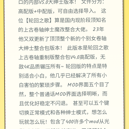
ロ的内部V5.0大绅士版本！ 文件分为：
高配版+中配版，可自由选择导入。 这
位【轮回之歌】算是国内现阶段顶知名
的上古卷轴绅士魔改整合大佬。 23年
他又双更新了顶顶整个新的个别女卷轴
大绅士整合包版本！ 此版本是轮回之歌
上古卷轴重制版整合包V4.0高配版，无
敌4K品质辗压所有~ 轮回版的特点是特
别适合小白，他几乎已经解决了所有小
白害怕的繁琐步骤。 MOD界面五个目了
然，整个普通话MOD界面选择明晰，而
且优化好稳定不闪退。 甚至可以五个键
切换正常模式和各种绅士模式，想怎么
玩就怎么玩！包含了400许多个mod从光