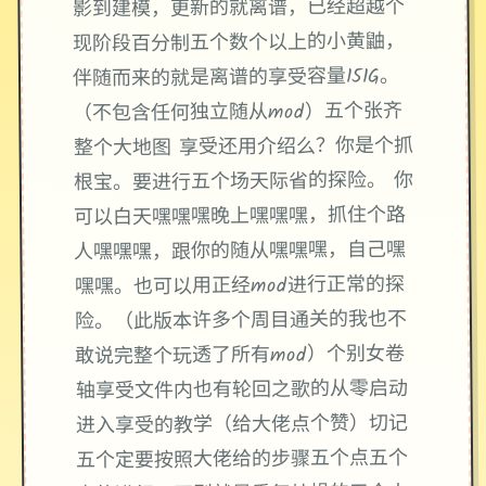
影到建模，更新的就离谱，已经超越个
现阶段百分制五个数个以上的小黄鼬，
伴随而来的就是离谱的享受容量151G。
（不包含任何独立随从mod）五个张齐
整个大地图 享受还用介绍么？你是个抓
根宝。要进行五个场天际省的探险。 你
可以白天嘿嘿嘿晚上嘿嘿嘿，抓住个路
人嘿嘿嘿，跟你的随从嘿嘿嘿，自己嘿
嘿嘿。也可以用正经mod进行正常的探
险。（此版本许多个周目通关的我也不
敢说完整个玩透了所有mod）个别女卷
轴享受文件内也有轮回之歌的从零启动
进入享受的教学（给大佬点个赞）切记
五个定要按照大佬给的步骤五个点五个