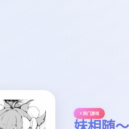
⚡ 热门游戏
妹相随～