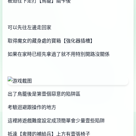
被迫往下走打【鳥籠】關卡後
可以先往左邊走回家
取得魔女的藏身處的寶箱【強化器插槽】
如果在家時已經先拿過了就不用特別開路沒關係
出了鳥籠後是第壹個惡意的陷阱區
考驗迴避跟操作的地方
這裡將遊戲難度設定成顶簡單會少量壹些陷阱
抵達【卑賤的補給兵】上方有壹張椅子