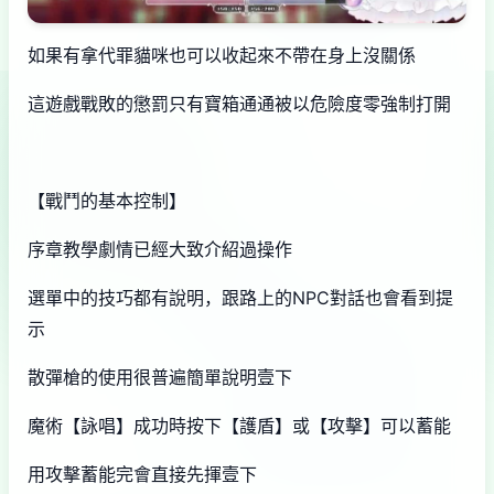
如果有拿代罪貓咪也可以收起來不帶在身上沒關係
這遊戲戰敗的懲罰只有寶箱通通被以危險度零強制打開
【戰鬥的基本控制】
序章教學劇情已經大致介紹過操作
選單中的技巧都有說明，跟路上的NPC對話也會看到提
示
散彈槍的使用很普遍簡單說明壹下
魔術【詠唱】成功時按下【護盾】或【攻擊】可以蓄能
用攻擊蓄能完會直接先揮壹下