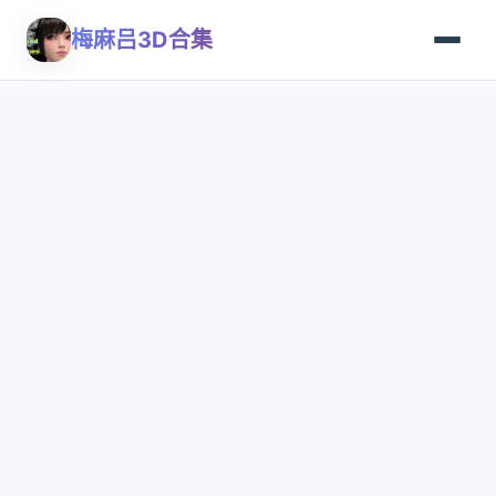
梅麻吕3D合集