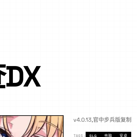
DX
v4.0.13,官中步兵版复制
TAGS:
SLG
电脑
安卓