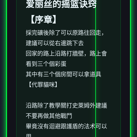
爱丽丝的摇篮诀窍
【序章】
採完礦後除了可以原路往回走，
建議可以從右邊跳下去
回家的路上沿路打牆壁，路上會
看到三个個彩蛋
其中有三个個房間可以拿道具
【代罪貓咪】
沿路除了教學關打史萊姆外建議
不要再做其他戰鬥
畢竟沒有迴避跟護盾的法术可以
用