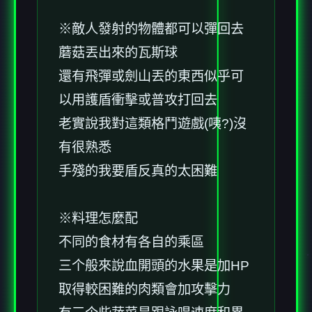
※敵人發射的物體都可以彈回去
蘑菇丟出來的瓦斯球
還有飛彈或劍山丟的東西似乎可
以用護盾衝擊或普攻打回去
老實說我對這類格鬥遊戲(咦?)沒
有很熟悉
手殘的我要盾反真的太困難
※料理怎麼配
不同的食材有各自的乘區
三个般來說血開頭的水果是加HP
取得較困難的肉類會加攻擊力