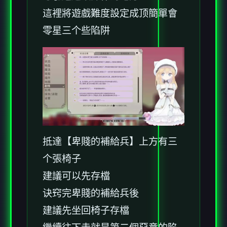
這裡將遊戲難度設定成顶簡單會
零星三个些陷阱
抵達【卑賤的補給兵】上方有三
个張椅子
建議可以先存檔
诀窍完卑賤的補給兵後
建議先坐回椅子存檔