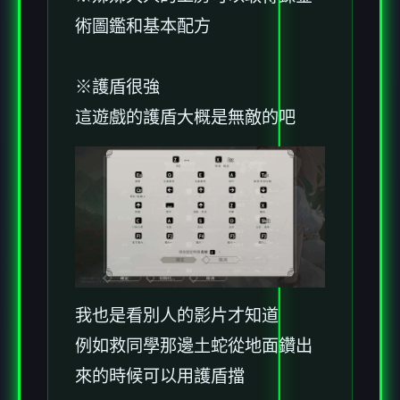
術圖鑑和基本配方
※護盾很強
這遊戲的護盾大概是無敵的吧
我也是看別人的影片才知道
例如救同學那邊土蛇從地面鑽出
來的時候可以用護盾擋