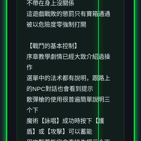
不帶在身上沒關係
這遊戲戰敗的懲罰只有寶箱通通
被以危險度零強制打開
【戰鬥的基本控制】
序章教學劇情已經大致介紹過操
作
選單中的法术都有說明，跟路上
的NPC對話也會看到提示
散彈槍的使用很普遍簡單說明三
个下
魔術【詠唱】成功時按下【護
盾】或【攻擊】可以蓄能