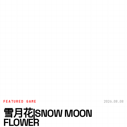
FEATURED GAME
2026.08.08
雪月花|SNOW MOON
FLOWER