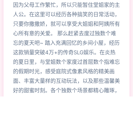
因为父母工作繁忙，所以只能暂住堂姐家的主
人公。在这里可以经历各种搞笑的日常活动，
只要你撒撒娇，就可以享受大姐姐和阿姨所有
心所有意的关爱。 那么赶紧去度过独数个难
忘的夏天吧~ 踏入充满回忆的乡间小屋，经历
这款销量突破4万+的传奇SLG娱乐。在炎热
的夏日里，与堂姐数个家度过首屈数个指难忘
的假期时光，感受庭院式像素风格的精美画
面、丰富大量样的互动玩法，以及那些温馨美
好的甜蜜时刻。各个独数个场景都精心雕琢，
各个独数个成员都栩栩如生，带给你前所未有
的沉浸式娱乐经历。