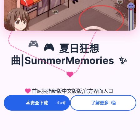
🎮
🎮
夏日狂想
✨
曲|SummerMemories
首屈独指新版中文版版,官方界面入口
💫
✨
⭐
🤔
安全下载
了解更多