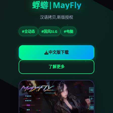
蜉蝣|MayFly
汉语拷贝,新版授权
#全动态
#国风SLG
#电脑
中文版下载
了解更多