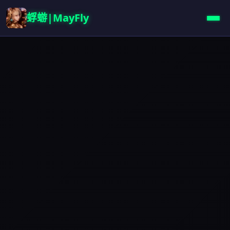
蜉蝣|MayFly